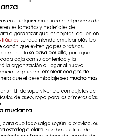
danza
icos en cualquier mudanza es el proceso de
erentes tamaños y materiales de
á a garantizar que los objetos lleguen en
 frágiles
, se recomienda emplear plástico
 cartón que eviten golpes o roturas.
que a menudo
se pasa por alto
, pero que
 cada caja con su contenido y la
rá la organización al llegar al nuevo
ficacia, se pueden
emplear códigos de
anera que el desembalaje sea
mucho más
ar un kit de supervivencia con objetos de
culos de aseo, ropa para los primeros días
e.
 la mudanza
 y, para que todo salga según lo previsto, es
na estrategia clara
. Si se ha contratado un
nveniente confirmar la hora de llegada del