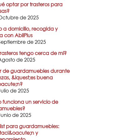
ué optar por trasteros para
sas?
Octubre de 2025
o a domicilio, recogida y
a con AbilPlus
Septiembre de 2025
rasteros tengo cerca de mí?
Agosto de 2025
er de guardamuebles durante
as, &iquest;es buena
oacute;n?
Julio de 2025
funciona un servicio de
amuebles?
Junio de 2025
ist para guardamuebles:
taci&oacute;n y
enamiento