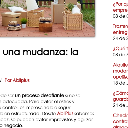
¿Por q
empre
08 de 
Traster
entreg
24 de 
¿Qué t
a una mudanza: la
08 de 
Alquil
mudanz
opci&
/
Por Abilplus
18 de 
¿Cómo 
de ser
un proceso desafiante
si no se
guard
 adecuada. Para evitar el estrés y
24 de 
 control, es imprescindible seguir
bien estructurada. Desde
AbilPlus
sabemos
Checkl
caz, se pueden evitar imprevistos y agilizar
contra
 o negocio
.
almac