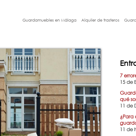
Guardamuebles en Málaga
Alquiler de trasteros
Guard
Entr
7 error
15 de 
Guarda
qué so
11 de 
¿Para 
guard
11 de 