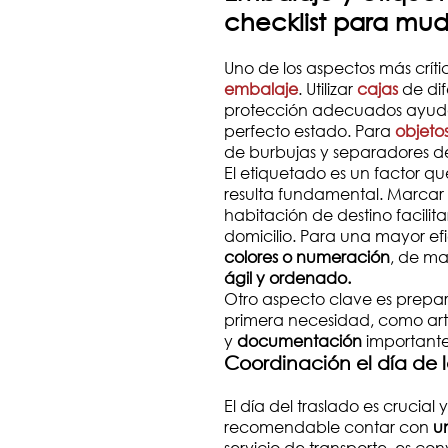
checklist para mu
Uno de los aspectos más crít
embalaje
. Utilizar
cajas
de dif
protección adecuados ayudar
perfecto estado. Para
objetos
de burbujas y separadores de
El etiquetado es un factor 
resulta fundamental. Marcar
habitación de destino facilita
domicilio. Para una mayor e
colores o numeración
, de m
ágil y ordenado.
Otro aspecto clave es prepar
primera necesidad, como artí
y
documentación
important
Coordinación el día de
El día del traslado es crucial
recomendable contar con
u
servicio de transporte, es co