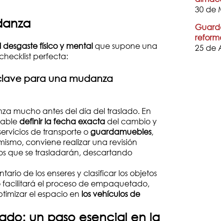
30 de 
danza
Guarda
reform
l desgaste físico y mental
que supone una
25 de 
hecklist perfecta:
a clave para una mudanza
a mucho antes del día del traslado. En
ndable
definir la fecha exacta
del cambio y
servicios de transporte o
guardamuebles
,
mismo, conviene realizar una revisión
tos que se trasladarán, descartando
tario de los enseres y clasificar los objetos
lo facilitará el proceso de empaquetado,
ptimizar el espacio en
los vehículos de
ado: un paso esencial en la