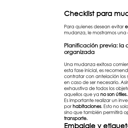
Checklist para mu
Para quienes desean evitar
e
mudanza, le mostramos una c
Planificación previa: l
organizada
Una mudanza exitosa comienz
esta fase inicial, es recome
contratar con antelación los 
en caso de ser necesario. Asi
exhaustiva de todos los obje
aquellos que ya
no son útiles.
Es importante realizar un inven
por
habitaciones
. Esto no so
sino que también permitirá o
transporte.
Embalaje y etiquet