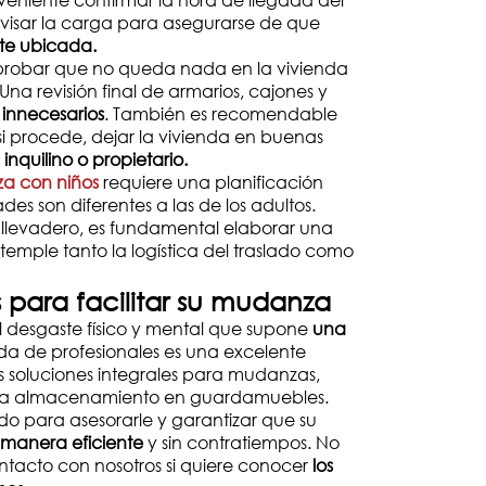
isar la carga para asegurarse de que
te ubicada.
robar que no queda nada en la vivienda
 Una revisión final de armarios, cajones y
 innecesarios
. También es recomendable
si procede, dejar la vivienda en buenas
e
inquilino o propietario.
a con niños
requiere una planificación
es son diferentes a las de los adultos.
 llevadero, es fundamental elaborar una
temple tanto la logística del traslado como
 para facilitar su mudanza
l desgaste físico y mental que supone
una
da de profesionales es una excelente
s soluciones integrales para mudanzas,
ta almacenamiento en guardamuebles.
o para asesorarle y garantizar que su
 manera eficiente
y sin contratiempos. No
tacto con nosotros si quiere conocer
los