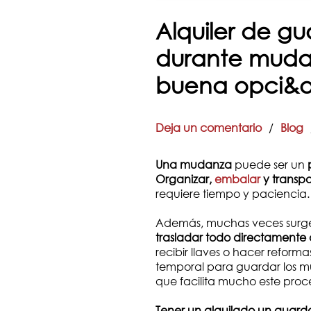
Alquiler de g
durante mudan
buena opci&o
Deja un comentario
/
Blog
Una mudanza
puede ser un
Organizar,
embalar
y transpo
requiere tiempo y paciencia.
Además, muchas veces surge
trasladar todo directamente 
recibir llaves o hacer reforma
temporal para guardar los m
que facilita mucho este proc
Tener un alquilado un guar