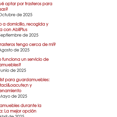
ué optar por trasteros para
sas?
Octubre de 2025
o a domicilio, recogida y
a con AbilPlus
Septiembre de 2025
rasteros tengo cerca de mí?
Agosto de 2025
funciona un servicio de
amuebles?
Junio de 2025
ist para guardamuebles:
taci&oacute;n y
enamiento
Mayo de 2025
muebles durante la
a: La mejor opción
Abril de 2025