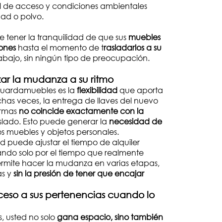
rol de acceso y condiciones ambientales
ad o polvo.
e tener la tranquilidad de que sus
muebles
ones
hasta el momento de t
rasladarlos a su
abajo, sin ningún tipo de preocupación.
zar la mudanza a su ritmo
 guardamuebles es la
flexibilidad
que aporta
as veces, la entrega de llaves del nuevo
formas
no coincide exactamente con la
aslado. Esto puede generar la
necesidad de
os muebles y objetos personales.
 puede ajustar el tiempo de alquiler
ndo solo por el tiempo que realmente
permite hacer la mudanza en varias etapas,
as y
sin la presión de tener que encajar
so a sus pertenencias cuando lo
, usted no solo
gana espacio, sino también